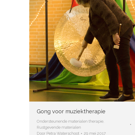
Gong voor muziektherapie
Ondersteunende materialen therapie
,
Rustgevende materialen
Door
Petra Waterschoot
29 mei 2017