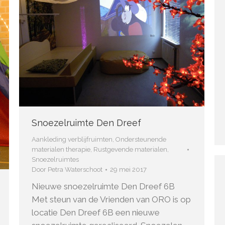
Snoezelruimte Den Dreef
Aankleding verblijfruimten
,
Ondersteunende
materialen therapie
,
Rustgevende materialen
,
Snoezelruimtes
Door
Petra Waterschoot
29 mei 2017
Nieuwe snoezelruimte Den Dreef 6B
Met steun van de Vrienden van ORO is op
locatie Den Dreef 6B een nieuwe