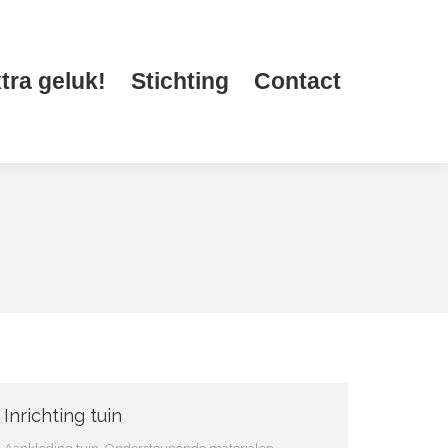
tra geluk!
Stichting
Contact
Zoeken:
tra geluk!
Stichting
Contact
Zoeken:
Inrichting tuin