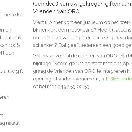
(een deel) van uw gekregen giften aan
Vrienden van ORO.
ij met elke
Viert u binnenkort een jubileum op het werk
nomen
binnenkort een nieuw pand? Heeft u al ee
status is
om een deel van de giften aan een goed doe
 kan 100%
schenken? Dat geeft iedereen een goed ge
ft een
Wij, maar vooral de cliënten van ORO, zijn bl
bijdrage. Neem gerust contact met ons op, 
s, uw gift
graag de Vrienden van ORO te integreren in 
opening of ander evenement,
info@vriende
of bel met 0492 53 00 53.
eren
nt
ag nalaat