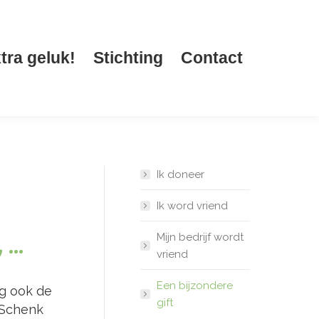
tra geluk!
Stichting
Contact
Zoeken:
tra geluk!
Stichting
Contact
Zoeken:
Ik doneer
Ik word vriend
, …
Mijn bedrijf wordt
vriend
Een bijzondere
g ook de
gift
 Schenk