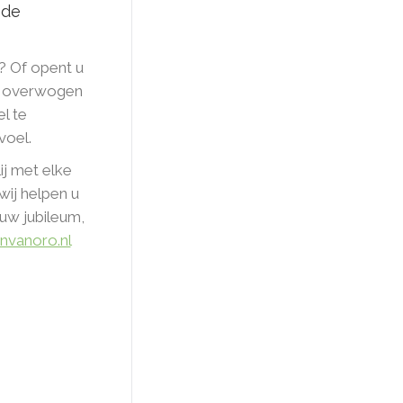
 de
? Of opent u
ns overwogen
l te
voel.
ij met elke
wij helpen u
uw jubileum,
nvanoro.nl