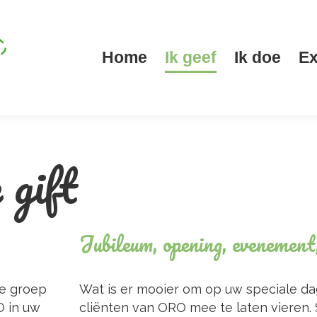
Home
Ik geef
Ik doe
Ex
Home
Ik geef
Ik doe
Ex
 gift
Jubileum, opening, evenement
re groep
Wat is er mooier om op uw speciale da
O in uw
cliënten van ORO mee te laten vieren.