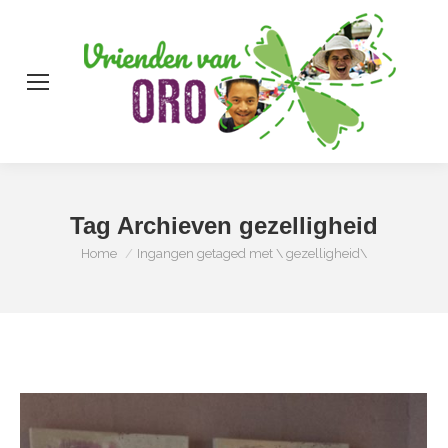
Zo
Tag Archieven
gezelligheid
Je bent hier:
Home
Ingangen getaged met \ gezelligheid\