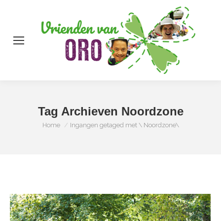
Zo
Tag Archieven
Noordzone
Je bent hier:
Home
Ingangen getaged met \ Noordzone\