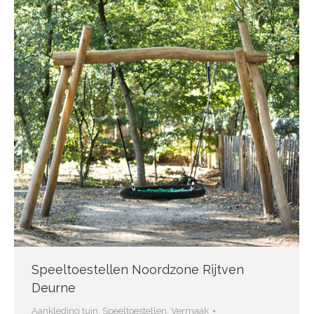
Speeltoestellen Noordzone Rijtven
Deurne
Aankleding tuin
,
Speeltoestellen
,
Vermaak