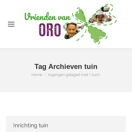
Zo
Tag Archieven
tuin
Je bent hier:
Home
Ingangen getaged met \ tuin\
Inrichting tuin