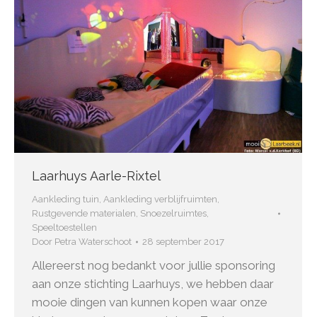
Laarhuys Aarle-Rixtel
Aankleding tuin
,
Aankleding verblijfruimten
,
Rustgevende materialen
,
Snoezelruimtes
,
Speeltoestellen
Door
Petra Waterschoot
28 september 2017
Allereerst nog bedankt voor jullie sponsoring
aan onze stichting Laarhuys, we hebben daar
mooie dingen van kunnen kopen waar onze