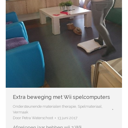
Extra beweging met Wii spelcomputers
Ondersteunende materialen therapie
,
Spelmateriaal
,
Vermaak
Door
Petra Waterschoot
13 juni 2017
Afgelopen jaar hebben wij 2 Wii