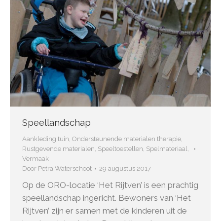
Speellandschap
Aankleding tuin
,
Ondersteunende materialen therapie
,
Rustgevende materialen
,
Speeltoestellen
,
Spelmateriaal
,
Vermaak
Door
Petra Waterschoot
29 augustus 2017
Op de ORO-locatie ‘Het Rijtven’ is een prachtig
speellandschap ingericht. Bewoners van ‘Het
Rijtven’ zijn er samen met de kinderen uit de