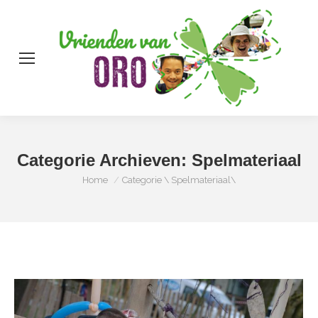
Zo
Categorie Archieven:
Spelmateriaal
Je bent hier:
Home
Categorie \ Spelmateriaal\