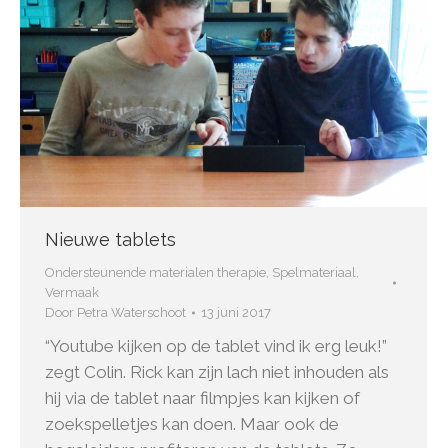
Nieuwe tablets
Ondersteunende materialen therapie
,
Spelmateriaal
,
Vermaak
Door
Petra Waterschoot
13 juni 2017
“Youtube kijken op de tablet vind ik erg leuk!”
zegt Colin. Rick kan zijn lach niet inhouden als
hij via de tablet naar filmpjes kan kijken of
zoekspelletjes kan doen. Maar ook de