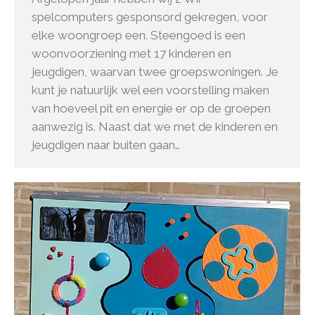
spelcomputers gesponsord gekregen, voor
elke woongroep een. Steengoed is een
woonvoorziening met 17 kinderen en
jeugdigen, waarvan twee groepswoningen. Je
kunt je natuurlijk wel een voorstelling maken
van hoeveel pit en energie er op de groepen
aanwezig is. Naast dat we met de kinderen en
jeugdigen naar buiten gaan…