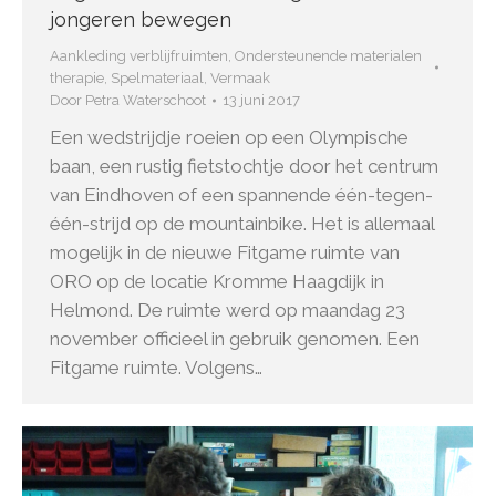
jongeren bewegen
Aankleding verblijfruimten
,
Ondersteunende materialen
therapie
,
Spelmateriaal
,
Vermaak
Door
Petra Waterschoot
13 juni 2017
Een wedstrijdje roeien op een Olympische
baan, een rustig fietstochtje door het centrum
van Eindhoven of een spannende één-tegen-
één-strijd op de mountainbike. Het is allemaal
mogelijk in de nieuwe Fitgame ruimte van
ORO op de locatie Kromme Haagdijk in
Helmond. De ruimte werd op maandag 23
november officieel in gebruik genomen. Een
Fitgame ruimte. Volgens…