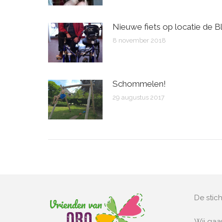
Nieuwe fiets op locatie de B
8 november 2018
Schommelen!
29 augustus 2017
De stich
Wij ga