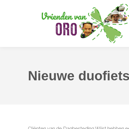
Nieuwe duofiets
Cliënten van de Dagbesteding Wijst hebben ee