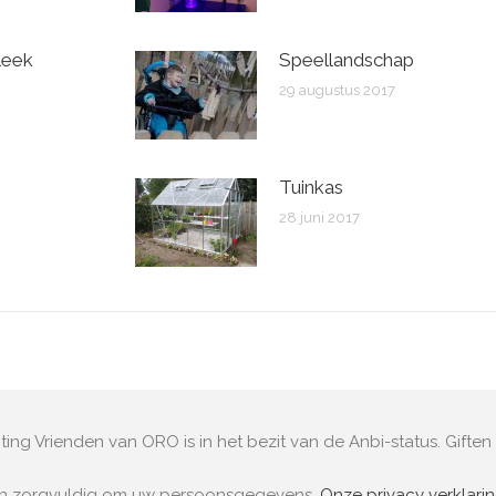
leek
Speellandschap
29 augustus 2017
Tuinkas
28 juni 2017
ting Vrienden van ORO is in het bezit van de Anbi-status. Giften 
an zorgvuldig om uw persoonsgegevens.
Onze privacy verklari