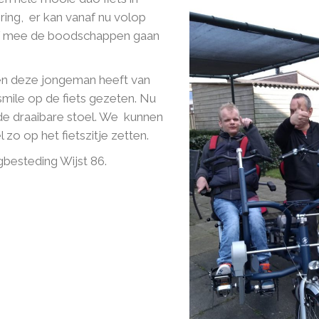
ing, er kan vanaf nu volop
elf mee de boodschappen gaan
en deze jongeman heeft van
 smile op de fiets gezeten. Nu
j de draaibare stoel. We kunnen
zo op het fietszitje zetten.
gbesteding Wijst 86.