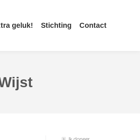
tra geluk!
Stichting
Contact
Zoeken:
tra geluk!
Stichting
Contact
Zoeken:
Wijst
Ik doneer