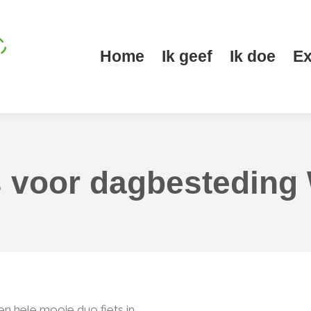
Home
Ik geef
Ik doe
Ex
Home
Ik geef
Ik doe
Ex
 voor dagbesteding 
n hele mooie duo fiets in