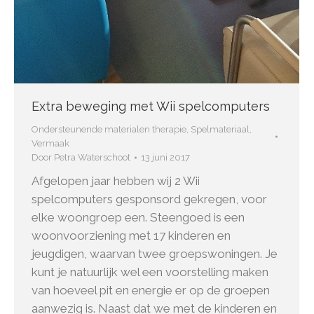
Extra beweging met Wii spelcomputers
Ondersteunende materialen therapie
,
Spelmateriaal
,
Vermaak
Door
Petra Waterschoot
13 juni 2017
Afgelopen jaar hebben wij 2 Wii
spelcomputers gesponsord gekregen, voor
elke woongroep een. Steengoed is een
woonvoorziening met 17 kinderen en
jeugdigen, waarvan twee groepswoningen. Je
kunt je natuurlijk wel een voorstelling maken
van hoeveel pit en energie er op de groepen
aanwezig is. Naast dat we met de kinderen en