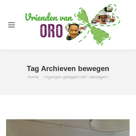
Zo
Tag Archieven
bewegen
Je bent hier:
Home
Ingangen getaged met \ bewegen\