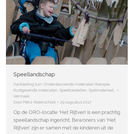
Speellandschap
Aankleding tuin
,
Ondersteunende materialen therapie
,
Rustgevende materialen
,
Speeltoestellen
,
Spelmateriaal
,
Vermaak
Door
Petra Waterschoot
29 augustus 2017
Op de ORO-locatie ‘Het Rijtven’ is een prachtig
speellandschap ingericht. Bewoners van ‘Het
Rijtven’ zijn er samen met de kinderen uit de