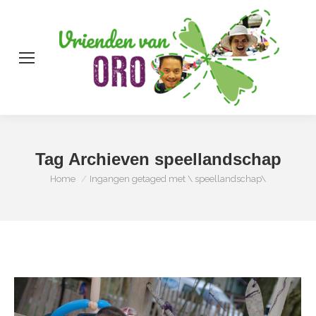
Zo
Tag Archieven
speellandschap
Je bent hier:
Home
Ingangen getaged met \ speellandschap\