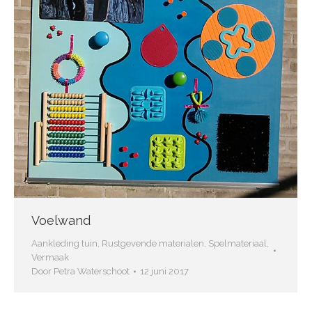
Voelwand
Aankleding tuin
,
Rustgevende materialen
,
Spelmateriaal
,
Vermaak
Door
Petra Waterschoot
12 juni 2017