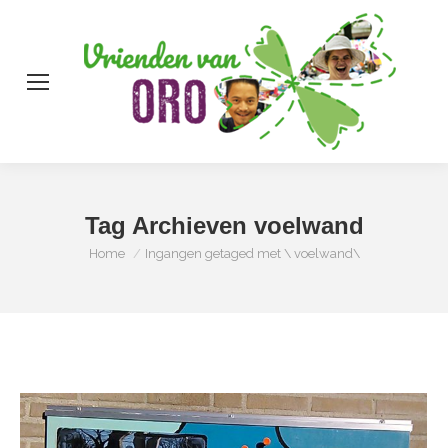
Zo
Tag Archieven
voelwand
Je bent hier:
Home
Ingangen getaged met \ voelwand\