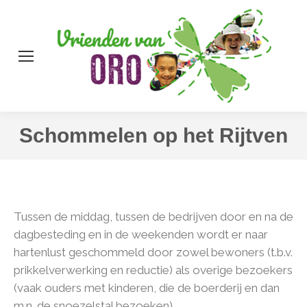
Zo
Schommelen op het Rijtven
Tussen de middag, tussen de bedrijven door en na de
dagbesteding en in de weekenden wordt er naar
hartenlust geschommeld door zowel bewoners (t.b.v.
prikkelverwerking en reductie) als overige bezoekers
(vaak ouders met kinderen, die de boerderij en dan
m.n. de snoezelstal bezoeken).