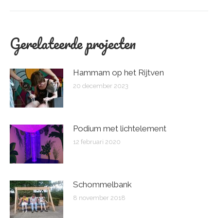
Bericht
navigatie
Gerelateerde projecten
Hammam op het Rijtven
20 december 2023
Podium met lichtelement
12 februari 2020
Schommelbank
8 november 2018